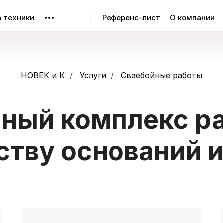
 техники
Референс-лист
О компании
•••
НОВЕК и К
/
Услуги
/
Сваебойные работы
ный комплекс р
ству оснований и