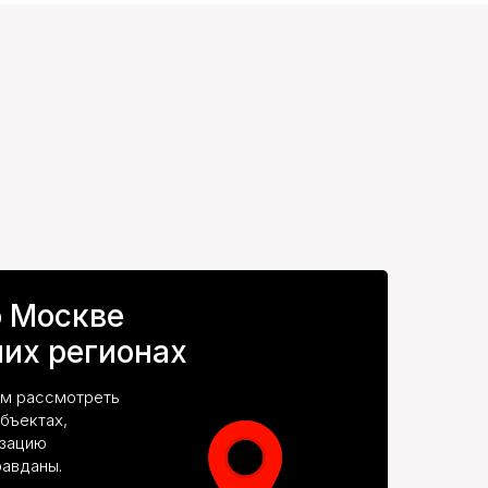
о Москве
их регионах
ем рассмотреть
бъектах,
изацию
авданы.