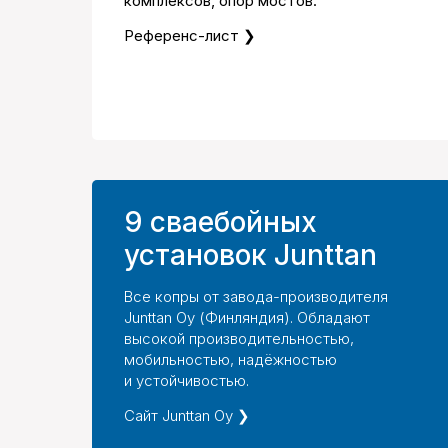
комплексов, опор мостов.
Референс-лист ❯
9 сваебойных
установок Junttan
Все копры от завода-производителя
Junttan Oy (Финляндия). Обладают
высокой производительностью,
мобильностью, надёжностью
и устойчивостью.
Сайт Junttan Oy ❯