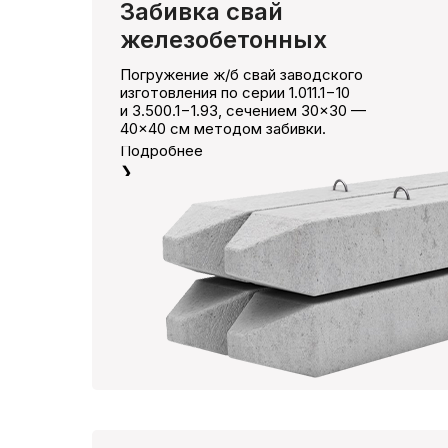
Забивка свай
железобетонных
Погружение ж/б свай заводского
изготовления по серии 1.011.1−10
и 3.500.1−1.93, сечением 30×30 —
40×40 см методом забивки.
Подробнее
❯