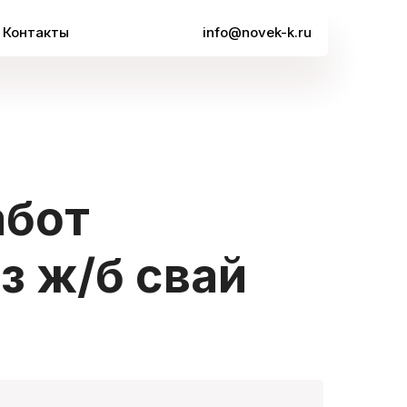
Контакты
info@novek-k.ru
абот
з ж/б свай