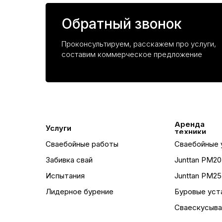
Обратный звонок
Проконсультируем, расскажем про услуги,
составим коммерческое предложение
Аренда
Услуги
техники
Сваебойные работы
Сваебойные 
Забивка свай
Junttan PM2
Испытания
Junttan PM2
Лидерное бурение
Буровые уст
Сваескусыва