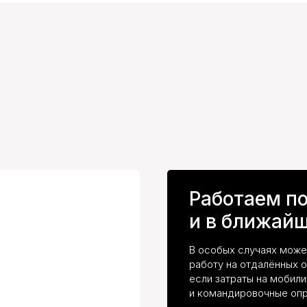
Работаем п
и в ближайш
В особых случаях мож
работу на отдалённых о
если затраты на мобил
и командировочные опр