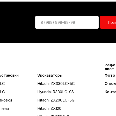
Поз
Рефе
лист
установки
Экскаваторы
Фото
0LC
Hitachi ZX330LC-5G
О ко
5LC
Hyundai R330LC-9S
Конт
ановки
Hitachi ZX200LC-5G
тели
Hitachi ZX120