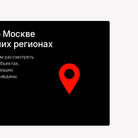
о Москве
их регионах
ем рассмотреть
бъектах,
изацию
авданы.