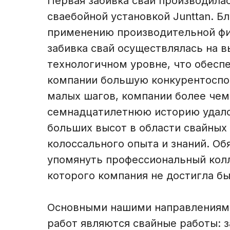
Первая забивка свай производила
сваебойной установкой Junttan. Б
применению производительной фи
забивка свай осуществлялась на в
технологичном уровне, что обесп
компании большую конкурентоспос
малых шагов, компании более чем
семнадцатилетнюю историю удало
больших высот в области свайных 
колоссального опыта и знаний. Об
упомянуть профессиональный колл
которого компания не достигла бы
Основными нашими направлениям
работ являются свайные работы: з