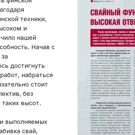
сь финской
лагодаря
нской техники,
ысоком и
ечило нашей
обность. Начав с
 за
сь достигнуть
работ, набраться
язательно стоит
ектив, без
 таких высот.
и выполняемых
абивка свай,