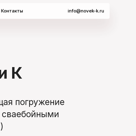
Контакты
info@novek-k.ru
и К
щая погружение
и сваебойными
)