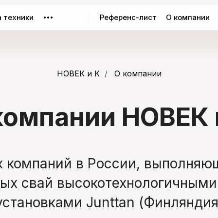
 техники
Референс-лист
О компании
•••
НОВЕК и К
/
О компании
компании НОВЕК 
х компаний в России, выполняю
ых свай высокотехнологичным
установками Junttan (Финляндия