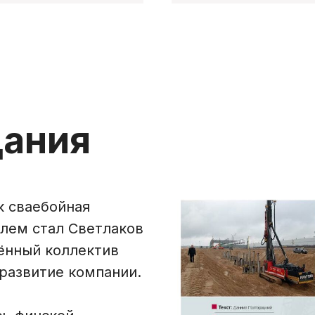
дания
к сваебойная
елем стал Светлаков
ённый коллектив
развитие компании.