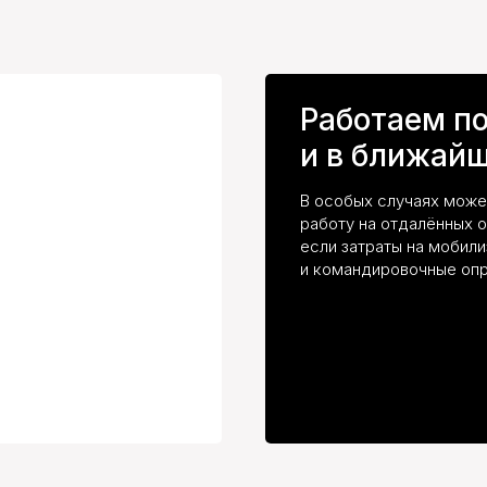
Работаем п
и в ближайш
В особых случаях мож
работу на отдалённых о
если затраты на мобил
и командировочные опр