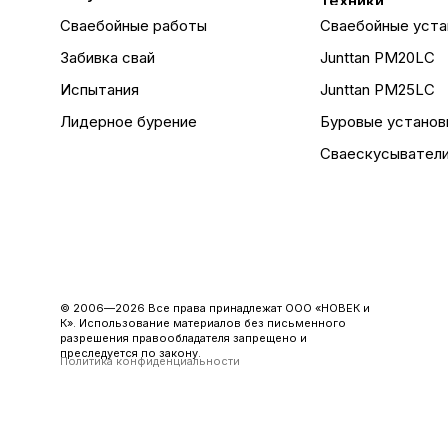
техники
Сваебойные работы
Сваебойные уста
Забивка свай
Junttan PM20LC
Испытания
Junttan PM25LC
Лидерное бурение
Буровые установ
Сваескусывател
© 2006—2026 Все права принадлежат ООО «НОВЕК и
К». Использование материалов без письменного
разрешения правообладателя запрещено и
преследуется по закону.
Политика конфиденциальности