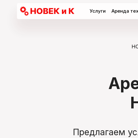
Услуги
Аренда те
НО
Аре
Предлагаем ус